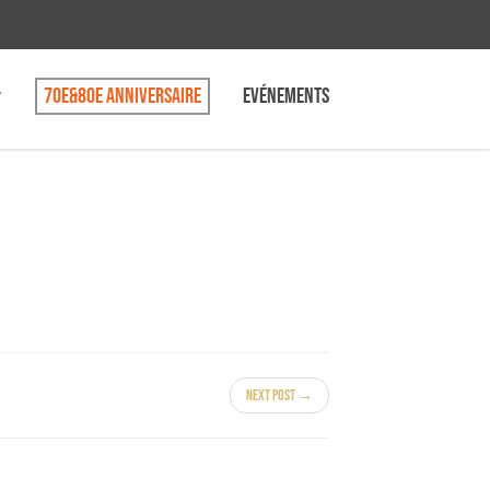
70e&80e anniversaire
Evénements
Next Post →