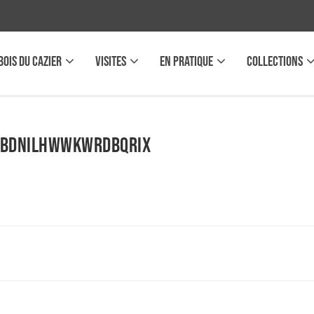
BOIS DU CAZIER
VISITES
EN PRATIQUE
COLLECTIONS
 BdNilHWWkWrDbQrIX