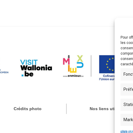
Pour of
les coo
consent
comport
consent
caracté
Fonc
Préf
Stati
Crédits photo
Nos liens utiles
Mark
Gérer les 