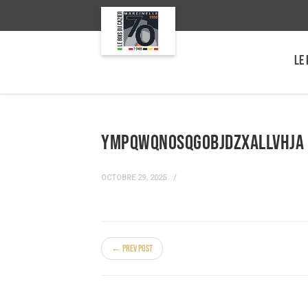
LE 
yMpqWqNOsqgobjDZXaLlvhja
OCTOBRE 29, 2025
← Prev Post