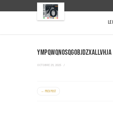
LE 
yMpqWqNOsqgobjDZXaLlvhja
OCTOBRE 29, 2025
← Prev Post