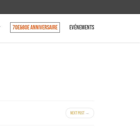
70e&80e anniversaire
Evénements
Next Post →