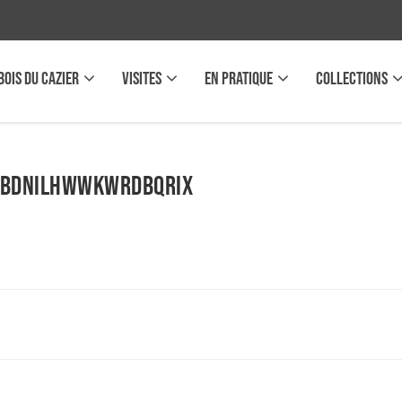
BOIS DU CAZIER
VISITES
EN PRATIQUE
COLLECTIONS
 BdNilHWWkWrDbQrIX