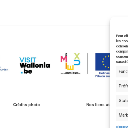
Pour of
les coo
consent
comport
consent
caracté
Fonc
Préf
Stati
Crédits photo
Nos liens utiles
Mark
Gérer les 