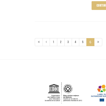
CONTIN
1
2
3
4
5
6