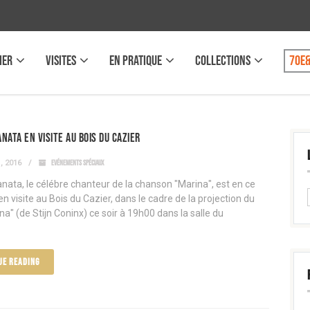
IER
VISITES
EN PRATIQUE
COLLECTIONS
70e&
nata en visite au Bois du Cazier
, 2016
EVÉNEMENTS SPÉCIAUX
nata, le célébre chanteur de la chanson "Marina", est en ce
 visite au Bois du Cazier, dans le cadre de la projection du
na" (de Stijn Coninx) ce soir à 19h00 dans la salle du
.
UE READING