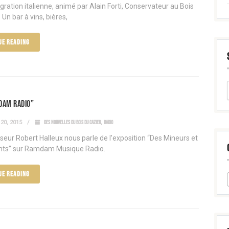
igration italienne, animé par Alain Forti, Conservateur au Bois
 Un bar à vins, bières,
UE READING
dam Radio”
20, 2015
DES NOUVELLES DU BOIS DU CAZIER
,
RADIO
seur Robert Halleux nous parle de l’exposition “Des Mineurs et
nts” sur Ramdam Musique Radio.
UE READING