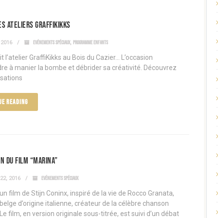
s ateliers GraffiKiKKS
 2016
EVÉNEMENTS SPÉCIAUX
,
PROGRAMME ENFANTS
ait l’atelier GraffiKikks au Bois du Cazier… L’occasion
re à manier la bombe et débrider sa créativité. Découvrez
isations
UE READING
n du film “Marina”
22, 2016
EVÉNEMENTS SPÉCIAUX
un film de Stijn Coninx, inspiré de la vie de Rocco Granata,
belge d’origine italienne, créateur de la célèbre chanson
Le film, en version originale sous-titrée, est suivi d’un débat