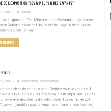
e de l’exposition “Des Mineurs & des Savants”
18, 2015
VERNISSAGE
e de l’exposition “Des Mineurs et des Savants”, en présence
seur Robert Halleux de l’Université de Liège. A découvrir au
azier jusqu’au 1er mai!
UE READING
n Night
14, 2015
ACTIVITÉS SPORTIVES
,
EVÉNEMENTS SPÉCIAUX
et amatrices de course à pied : Rendez-vous le vendredi 4
hain à 20h au Bois du Cazier pour la “Flash Night Run”. Toutes
 sur www.eventrun.be/flash-night-trophy 15€ au lieu de 20€
31 janvier (n’oubliez pas de vous munir d’une lampe frontale).