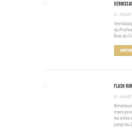
Vernissag
JUILLET 
Vernissag
du Profes
Bois du C
CONTIN
Flash Ru
JUILLET 
Amateurs 
mars proc
les infos
jusqu’au 