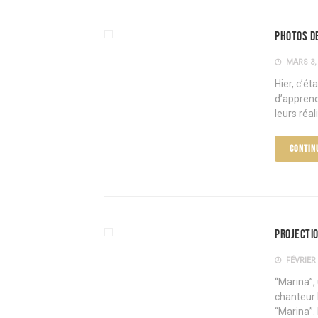
Photos de
MARS 3,
Hier, c’ét
d’apprend
leurs réal
CONTIN
Projectio
FÉVRIER 
“Marina”, 
chanteur 
“Marina”. 