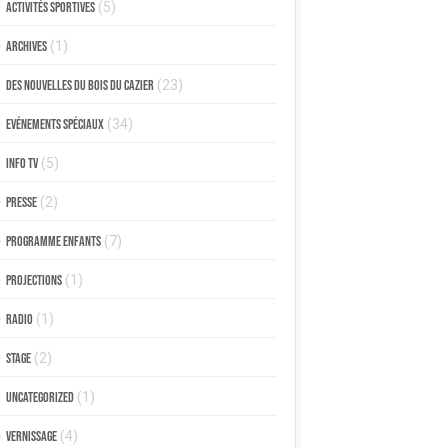
Activités sportives
(5)
Archives
(1)
Des nouvelles du Bois du Cazier
(23)
Evénements spéciaux
(34)
Info TV
(5)
Presse
(2)
Programme enfants
(7)
Projections
(1)
Radio
(1)
Stage
(2)
Uncategorized
(1)
Vernissage
(4)