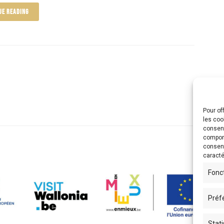
UE READING
Pour of
les coo
consent
comport
consent
caracté
Fonc
Préf
Stati