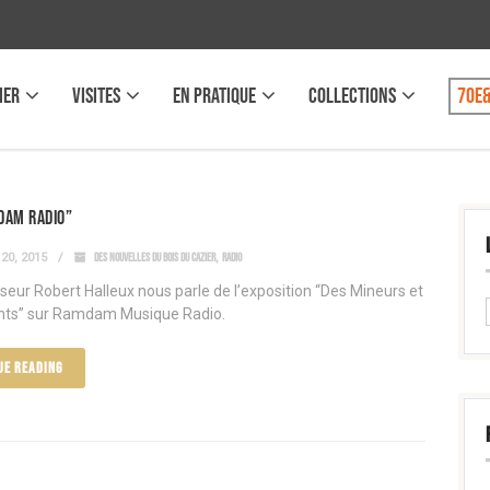
IER
VISITES
EN PRATIQUE
COLLECTIONS
70e&
dam Radio”
20, 2015
DES NOUVELLES DU BOIS DU CAZIER
,
RADIO
seur Robert Halleux nous parle de l’exposition “Des Mineurs et
nts” sur Ramdam Musique Radio.
UE READING