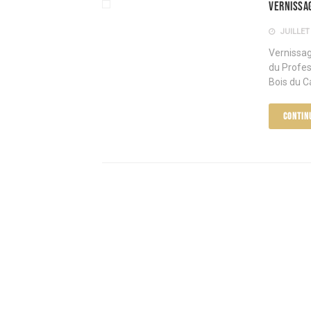
Vernissag
JUILLET 
Vernissag
du Profes
Bois du C
CONTIN