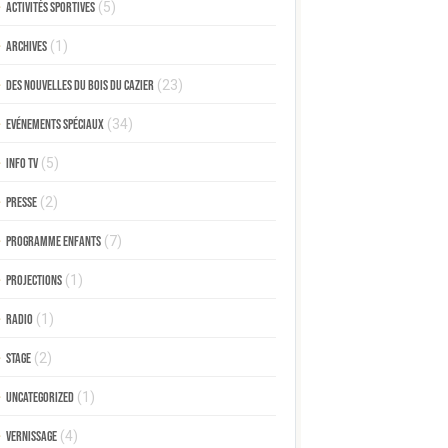
Activités sportives
(5)
Archives
(1)
Des nouvelles du Bois du Cazier
(23)
Evénements spéciaux
(34)
Info TV
(5)
Presse
(2)
Programme enfants
(7)
Projections
(1)
Radio
(1)
Stage
(2)
Uncategorized
(1)
Vernissage
(4)