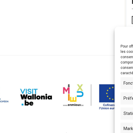
Pour of
les coo
consent
comport
consent
caracté
Fonc
Préf
Stati
Mark