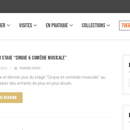
IER
VISITES
EN PRATIQUE
COLLECTIONS
70e&
 stage “Cirque & comédie musicale”
 2016
PROGRAMME ENFANTS
 et dernier jour du stage "Cirque et comédie musicale" au
azier des enfants de plus en plus doués.
UE READING