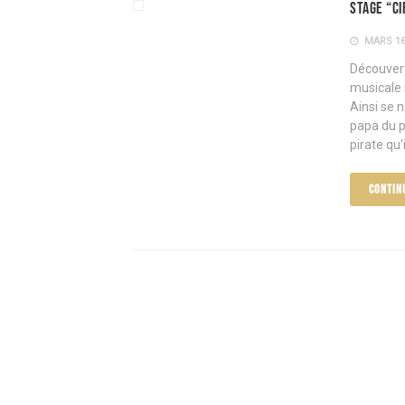
Stage “Ci
MARS 16
Découvert
musicale s
Ainsi se 
papa du pe
pirate qu'i
CONTIN