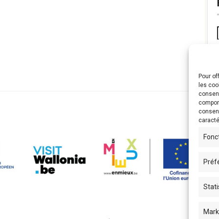
Pour of
les coo
consent
comport
consent
caracté
Fonc
Préf
Stati
Mark