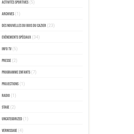
Activités sportives
(5)
Archives
(1)
Des nouvelles du Bois du Cazier
(23)
Evénements spéciaux
(34)
Info TV
(5)
Presse
(2)
Programme enfants
(7)
Projections
(1)
Radio
(1)
Stage
(2)
Uncategorized
(1)
Vernissage
(4)